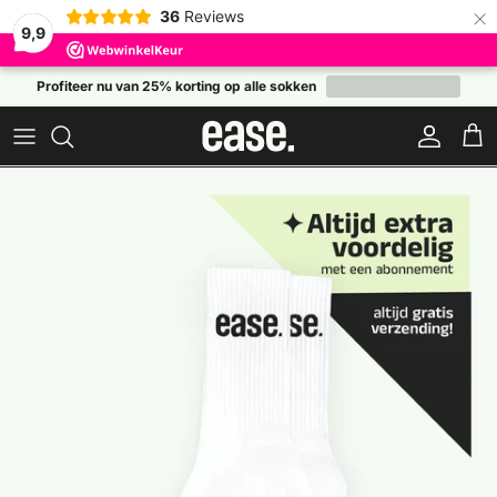
×
36
Reviews
9,9
Ga naar inhoud
Profiteer nu van 25% korting op alle sokken
Account
Wink
Ga direct naar productinformatie