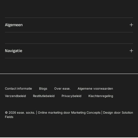
Algemeen
Navigatie
Contact informatie
Blogs
Over ease.
Algemene voorwaarden
Verzendbeleid
Restitutiebeleid
Privacybeleid
Klachtenregeling
© 2026
ease. socks
.
| Online marketing door
Marketing Concepts
| Design door
Solution
Fields