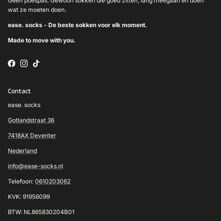
Geen poespas. Gewoon sokken die goed zitten, lang meegaan en doen
wat ze moeten doen.
ease. socks - De beste sokken voor elk moment.
Made to move with you.
Facebook
Instagram
TikTok
Contact
ease. socks
Gotlandstraat 36
7418AX Deventer
Nederland
info@ease-socks.nl
Telefoon:
0610203062
KVK: 91956099
BTW: NL865830204B01